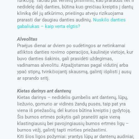
funkciją. Tačiau pat vertėtų prisiminti, kad praradus net ir
nedidelę dalį danties, būtina kuo greičiau kreiptis į dantų
kliniką dėl jų atkūrimo, priešingu atveju rizikuojama
prarasti dar daugiau danties audinių.
Nuskilo danties
gabaliukas – kaip verta elgtis?
Alveolitas
Praėjus dienai ar dviem po sudėtingos ar netinkamai
atliktos danties rovimo operacijos, kaulinėje vietoje, kur
buvo danties šakinis, gali prasidėti uždegimas,
vadinamas alveolitu. Atpažįstamas pagal vidutinį arba
ypač stiprų, tvinkčiojantį skausmą, galintį išplisti į ausų
ar sprando sritį.
Kietas darinys ant dantenų
Kietas darinys – nedidelis gumbelis ant dantenų, lūpų,
liežuvio, gomurio ar vidinės žandų pusės, taip pat yra
viena iš priežasčių, dėl kurios būtina kreiptis į gydytoją.
Šis burnos ertmės pokytis gali pranešti apie vieną
klastingiausių bei pavojingiausių burnos ertmės ligų –
burnos vėžį, galintį tapti mirties priežastimi.
Kiti šios ligos požymiai: yrantys lūpų ar dantenų audiniai;