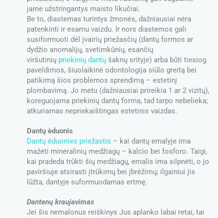
jame užstringantys maisto likučiai.
Be to, diastemas turintys žmonės, dažniausiai nėra
patenkinti ir esamu vaizdu. Ir nors diastemos gali
susiformuoti dėl įvairių priežasčių (dantų formos ar
dydžio anomalijų, svetimkūnių, esančių
viršutinių
priekinių dantų
šaknų srityje) arba būti tiesiog
paveldimos, šiuolaikinė odontologija siūlo greitą bei
patikimą šios problemos sprendimą – estetinį
plombavimą. Jo metu (dažniausiai prireikia 1 ar 2 vizitų),
koreguojama priekinių dantų forma, tad tarpo nebelieka;
atkuriamas nepriekaištingas estetinis vaizdas.
Dantų ėduonis
Dantų ėduonies priežastis
– kai dantų emalyje ima
mažėti mineralinių medžiagų – kalcio bei fosforo. Taigi,
kai pradeda trūkti šių medžiagų, emalis ima silpnėti, o jo
paviršiuje atsirasti įtrūkimų bei įbrėžimų; ilgainiui jis
lūžta, dantyje suformuodamas ertmę.
Dantenų kraujavimas
Jei šis nemalonus reiškinys Jus aplanko labai retai, tai