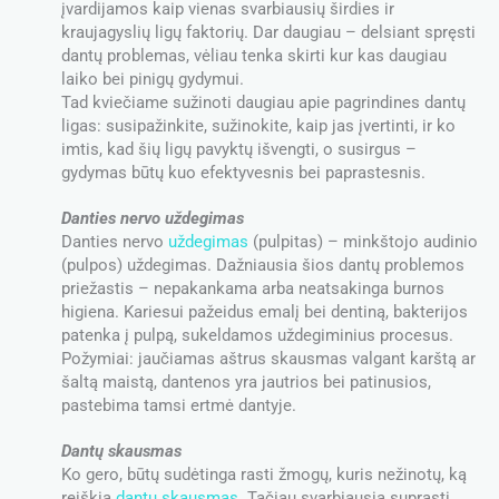
įvardijamos kaip vienas svarbiausių širdies ir
kraujagyslių ligų faktorių. Dar daugiau – delsiant spręsti
dantų problemas, vėliau tenka skirti kur kas daugiau
laiko bei pinigų gydymui.
Tad kviečiame sužinoti daugiau apie pagrindines dantų
ligas: susipažinkite, sužinokite, kaip jas įvertinti, ir ko
imtis, kad šių ligų pavyktų išvengti, o susirgus –
gydymas būtų kuo efektyvesnis bei paprastesnis.
Danties nervo uždegimas
Danties nervo
uždegimas
(pulpitas) – minkštojo audinio
(pulpos) uždegimas. Dažniausia šios dantų problemos
priežastis – nepakankama arba neatsakinga burnos
higiena. Kariesui pažeidus emalį bei dentiną, bakterijos
patenka į pulpą, sukeldamos uždegiminius procesus.
Požymiai: jaučiamas aštrus skausmas valgant karštą ar
šaltą maistą, dantenos yra jautrios bei patinusios,
pastebima tamsi ertmė dantyje.
Dantų skausmas
Ko gero, būtų sudėtinga rasti žmogų, kuris nežinotų, ką
reiškia
dantų skausmas
. Tačiau svarbiausia suprasti,