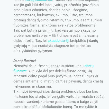
kad jis gali kilti dėl labai įvairių priežasčių (paviršinio
arba gilaus ėduonies, danties nervo uždegimo,
paradantozės, bruksizmo, skilimo, lūžio, traumos,
protinių dantų dygimo, vitaminų trūkumo, esant sunkiai
fluorozės formai ar kitoms sveikatos problemoms).
Taip pat būtina prisiminti, kad vaistai nuo skausmo
problemos neišspręs – tik trumpam pašalins esamą
diskomfortą. Tad, jei
skauda dantį
, kreipkitės į dantų
gydytoją – bus nustatyta diagnozė bei parinktas
efektyviausias gydymas.
Dantų fluorozė
Nemažai daliai žmonių tenka susidurti ir su
dantų
fluoroze
, kuri kyla dėl per didelių fluoro dozių. Ją
atpažinti galite pagal šiuo požymius: baltas linijas ar
dėmes ant emalio; matinį danties paviršių, dantų kraštų
nelygumus ar skausmą.
Tikimybė išvengti šios dantų problemos bus kur kas
mažesnė tuo atveju, jei vengsite vartoti ar maisto ruošai
naudoti vandenį, kuriame gausu fluoro; o baigę valyti
dantis kruopščiai išskalausite burną. To mokykite ir