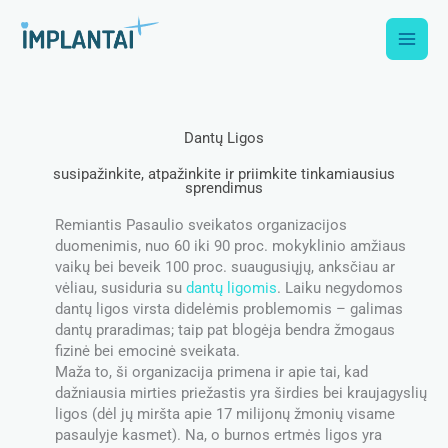
Skip
to
content
Dantų Ligos
susipažinkite, atpažinkite ir priimkite tinkamiausius
sprendimus
Remiantis Pasaulio sveikatos organizacijos
duomenimis, nuo 60 iki 90 proc. mokyklinio amžiaus
vaikų bei beveik 100 proc. suaugusiųjų, anksčiau ar
vėliau, susiduria su
dantų ligomis
. Laiku negydomos
dantų ligos virsta didelėmis problemomis – galimas
dantų praradimas; taip pat blogėja bendra žmogaus
fizinė bei emocinė sveikata.
Maža to, ši organizacija primena ir apie tai, kad
dažniausia mirties priežastis yra širdies bei kraujagyslių
ligos (dėl jų miršta apie 17 milijonų žmonių visame
pasaulyje kasmet). Na, o burnos ertmės ligos yra