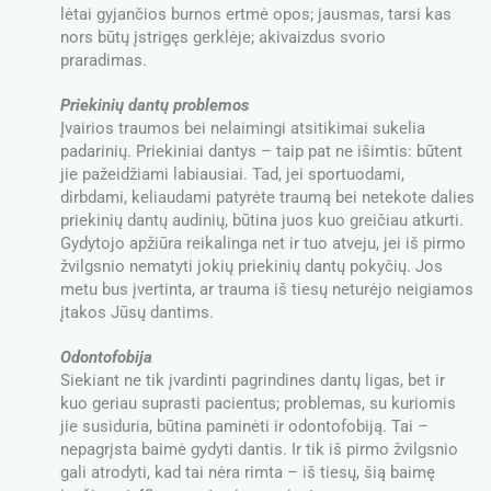
lėtai gyjančios burnos ertmė opos; jausmas, tarsi kas
nors būtų įstrigęs gerklėje; akivaizdus svorio
praradimas.
Priekinių dantų problemos
Įvairios traumos bei nelaimingi atsitikimai sukelia
padarinių. Priekiniai dantys – taip pat ne išimtis: būtent
jie pažeidžiami labiausiai. Tad, jei sportuodami,
dirbdami, keliaudami patyrėte traumą bei netekote dalies
priekinių dantų audinių, būtina juos kuo greičiau atkurti.
Gydytojo apžiūra reikalinga net ir tuo atveju, jei iš pirmo
žvilgsnio nematyti jokių priekinių dantų pokyčių. Jos
metu bus įvertinta, ar trauma iš tiesų neturėjo neigiamos
įtakos Jūsų dantims.
Odontofobija
Siekiant ne tik įvardinti pagrindines dantų ligas, bet ir
kuo geriau suprasti pacientus; problemas, su kuriomis
jie susiduria, būtina paminėti ir odontofobiją. Tai –
nepagrįsta baimė gydyti dantis. Ir tik iš pirmo žvilgsnio
gali atrodyti, kad tai nėra rimta – iš tiesų, šią baimę