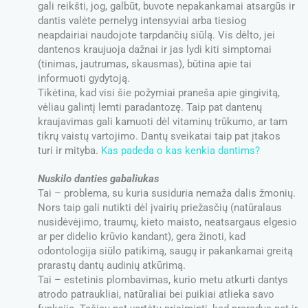
gali reikšti, jog, galbūt, buvote nepakankamai atsargūs ir
dantis valėte pernelyg intensyviai arba tiesiog
neapdairiai naudojote tarpdančių siūlą. Vis dėlto, jei
dantenos kraujuoja dažnai ir jas lydi kiti simptomai
(tinimas, jautrumas, skausmas), būtina apie tai
informuoti gydytoją.
Tikėtina, kad visi šie požymiai praneša apie gingivitą,
vėliau galintį lemti paradantozę. Taip pat dantenų
kraujavimas gali kamuoti dėl vitaminų trūkumo, ar tam
tikrų vaistų vartojimo. Dantų sveikatai taip pat įtakos
turi ir mityba.
Kas padeda o kas kenkia dantims?
Nuskilo danties gabaliukas
Tai – problema, su kuria susiduria nemaža dalis žmonių.
Nors taip gali nutikti dėl įvairių priežasčių (natūralaus
nusidėvėjimo, traumų, kieto maisto, neatsargaus elgesio
ar per didelio krūvio kandant), gera žinoti, kad
odontologija siūlo patikimą, saugų ir pakankamai greitą
prarastų dantų audinių atkūrimą.
Tai – estetinis plombavimas, kurio metu atkurti dantys
atrodo patraukliai, natūraliai bei puikiai atlieka savo