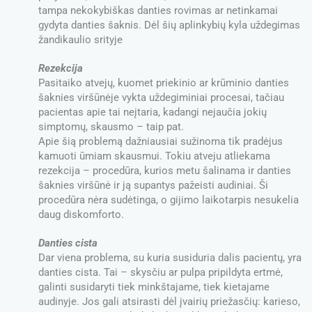
tampa nekokybiškas danties rovimas ar netinkamai
gydyta danties šaknis. Dėl šių aplinkybių kyla uždegimas
žandikaulio srityje
Rezekcija
Pasitaiko atvejų, kuomet priekinio ar krūminio danties
šaknies viršūnėje vykta uždegiminiai procesai, tačiau
pacientas apie tai neįtaria, kadangi nejaučia jokių
simptomų, skausmo – taip pat.
Apie šią problemą dažniausiai sužinoma tik pradėjus
kamuoti ūmiam skausmui. Tokiu atveju atliekama
rezekcija – procedūra, kurios metu šalinama ir danties
šaknies viršūnė ir ją supantys pažeisti audiniai. Ši
procedūra nėra sudėtinga, o gijimo laikotarpis nesukelia
daug diskomforto.
Danties cista
Dar viena problema, su kuria susiduria dalis pacientų, yra
danties cista. Tai – skysčiu ar pulpa pripildyta ertmė,
galinti susidaryti tiek minkštajame, tiek kietajame
audinyje. Jos gali atsirasti dėl įvairių priežasčių: karieso,