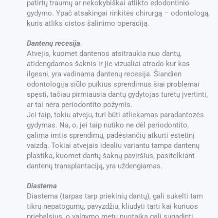
patirtų traumų ar nekokybiškai atlikto edodontinio
gydymo. Ypač atsakingai rinkitės chirurgą – odontologą,
kuris atliks cistos šalinimo operaciją.
Dantenų recesija
Atvejis, kuomet dantenos atsitraukia nuo dantų,
atidengdamos šaknis ir jie vizualiai atrodo kur kas
ilgesni, yra vadinama dantenų recesija. Šiandien
odontologija siūlo puikius sprendimus šiai problemai
spęsti, tačiau pirmiausia dantų gydytojas turėtų įvertinti,
ar tai nėra periodontito požymis.
Jei taip, tokiu atveju, turi būti atliekamas paradantozės
gydymas. Na, o, jei taip nutiko ne dėl periodontito,
galima imtis sprendimų, padėsiančių atkurti estetinį
vaizdą. Tokiai atvejais idealiu variantu tampa dantenų
plastika, kuomet dantų šaknų paviršius, pasitelkiant
dantenų transplantaciją, yra uždengiamas.
Diastema
Diastema (tarpas tarp priekinių dantų), gali sukelti tam
tikrų nepatogumų, pavyzdžiu, kliudyti tarti kai kuriuos
priebalsius, o valgymo metu nuotaiką gali sugadinti