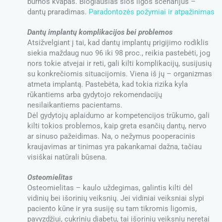
burnos kvapas. Blogiausias šios ligos scenarijus –
dantų praradimas.
Paradontozės požymiai ir atpažinimas
Dantų implantų komplikacijos bei problemos
Atsižvelgiant į tai, kad dantų implantų prigijimo rodiklis
siekia maždaug nuo 96 iki 98 proc., reikia pastebėti, jog
nors tokie atvejai ir reti, gali kilti komplikacijų, susijusių
su konkrečiomis situacijomis. Viena iš jų – organizmas
atmeta implantą. Pastebėta, kad tokia rizika kyla
rūkantiems arba gydytojo rekomendacijų
nesilaikantiems pacientams.
Dėl gydytojų aplaidumo ar kompetencijos trūkumo, gali
kilti tokios problemos, kaip greta esančių dantų, nervo
ar sinuso pažeidimas. Na, o nežymus pooperacinis
kraujavimas ar tinimas yra pakankamai dažna, tačiau
visiškai natūrali būsena.
Osteomielitas
Osteomielitas – kaulo uždegimas, galintis kilti dėl
vidinių bei išorinių veiksnių. Jei vidiniai veiksniai slypi
paciento kūne ir yra susiję su tam tikromis ligomis,
pavyzdžiui, cukriniu diabetu, tai išoriniu veiksniu neretai