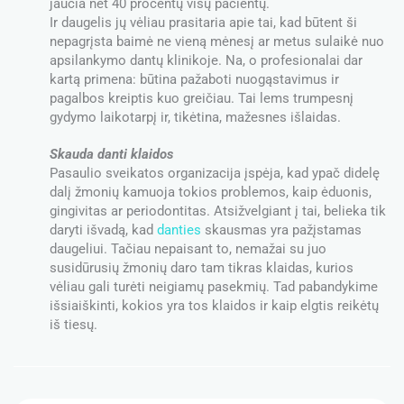
jaučia net 40 procentų visų pacientų.
Ir daugelis jų vėliau prasitaria apie tai, kad būtent ši
nepagrįsta baimė ne vieną mėnesį ar metus sulaikė nuo
apsilankymo dantų klinikoje. Na, o profesionalai dar
kartą primena: būtina pažaboti nuogąstavimus ir
pagalbos kreiptis kuo greičiau. Tai lems trumpesnį
gydymo laikotarpį ir, tikėtina, mažesnes išlaidas.
Skauda danti klaidos
Pasaulio sveikatos organizacija įspėja, kad ypač didelę
dalį žmonių kamuoja tokios problemos, kaip ėduonis,
gingivitas ar periodontitas. Atsižvelgiant į tai, belieka tik
daryti išvadą, kad
danties
skausmas yra pažįstamas
daugeliui. Tačiau nepaisant to, nemažai su juo
susidūrusių žmonių daro tam tikras klaidas, kurios
vėliau gali turėti neigiamų pasekmių. Tad pabandykime
išsiaiškinti, kokios yra tos klaidos ir kaip elgtis reikėtų
iš tiesų.