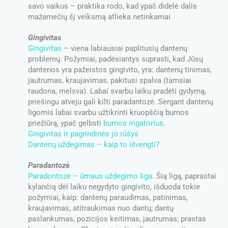
savo vaikus – praktika rodo, kad ypač didelė dalis
mažamečių šį veiksmą atlieka netinkamai.
Gingivitas
Gingivitas
– viena labiausiai paplitusių dantenų
problemų. Požymiai, padėsiantys suprasti, kad Jūsų
dantenos yra pažeistos gingivito, yra: dantenų tinimas,
jautrumas, kraujavimas, pakitusi spalva (tamsiai
raudona, melsva). Labai svarbu laiku pradėti gydymą,
priešingu atveju gali kilti paradantozė. Sergant dantenų
ligomis labai svarbu užtikrinti kruopščią burnos
priežiūrą, ypač gelbsti
burnos irigatorius
.
Gingivitas ir pagrindinės jo rūšys
Dantenų uždegimas – kaip to išvengti?
Paradantozė
Paradontozė – ūmaus uždegimo liga
. Šią ligą, paprastai
kylančią dėl laiku negydyto gingivito, išduoda tokie
požymiai, kaip: dantenų paraudimas, patinimas,
kraujavimas, atitraukimas nuo dantų; dantų
paslankumas, pozicijos keitimas, jautrumas; prastas