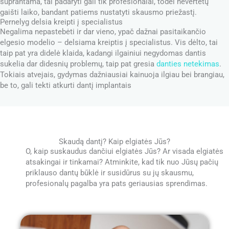
suprantama, tai padaryti gali tik profesionalai, todėl nevertėtų
gaišti laiko, bandant patiems nustatyti skausmo priežastį.
Pernelyg delsia kreipti į specialistus
Negalima nepastebėti ir dar vieno, ypač dažnai pasitaikančio
elgesio modelio – delsiama kreiptis į specialistus. Vis dėlto, tai
taip pat yra didelė klaida, kadangi ilgainiui negydomas dantis
sukelia dar didesnių problemų, taip pat gresia
danties netekimas
.
Tokiais atvejais, gydymas dažniausiai kainuoja ilgiau bei brangiau,
be to, gali tekti atkurti dantį implantais
Skaudą dantį? Kaip elgiatės Jūs?
O, kaip suskaudus dančiui elgiatės Jūs? Ar visada elgiatės
atsakingai ir tinkamai? Atminkite, kad tik nuo Jūsų pačių
priklauso dantų būklė ir susidūrus su jų skausmu,
profesionalų pagalba yra pats geriausias sprendimas.