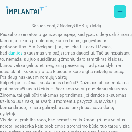
Skip
to
content
Skauda dantį? Nedarykite šių klaidų
Pasaulio sveikatos organizacija įspėja, kad ypač didelę dalį žmonių
kamuoja tokios problemos, kaip ėduonis, gingivitas ar
periodontitas. Atsižvelgiant į tai, belieka tik daryti išvadą,
kad
danties
skausmas yra pažįstamas daugeliui. Tačiau nepaisant
to, nemažai su juo susidūrusių žmonių daro tam tikras klaidas,
kurios vėliau gali turėti neigiamų pasekmių. Tad pabandykime
išsiaiškinti, kokios yra tos klaidos ir kaip elgtis reikėtų iš tiesų.
Per daug nuskausminamųjų vaistų
Kaip elgiasi dažnas, suskaudus dančiui? Dažniausiai pasirenkama
pati paprasčiausia išeitis – išgeriama vaistų nuo dantų skausmo.
Žinoma, tai gali būti tinkamas sprendimas, jei danties skausmas
užklupo Jus naktį ar svarbiu momentu, pavyzdžiui, išvykus į
komandiruotę ir nėra galimybių apsilankyti pas savo dantų
gydytoją.
Vis dėlto, praktika rodo, kad nemaža dalis žmonių šiuos vaistus
neretai pasirenka kaip problemos sprendimo būdą, tuo tarpu vizitą