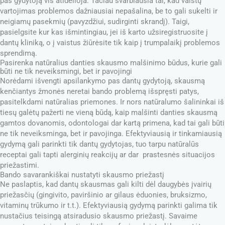
pas gydytoją vis atidėlioja. Tačiau svarbiausia tai, kad vaistų
vartojimas problemos dažniausiai nepašalina, be to gali sukelti ir
neigiamų pasekmių (pavyzdžiui, sudirginti skrandį). Taigi,
pasielgsite kur kas išmintingiau, jei iš karto užsiregistruosite į
dantų kliniką, o į vaistus žiūrėsite tik kaip į trumpalaikį problemos
sprendimą.
Pasirenka natūralius danties skausmo malšinimo būdus, kurie gali
būti ne tik neveiksmingi, bet ir pavojingi
Norėdami išvengti apsilankymo pas dantų gydytoją, skausmą
kenčiantys žmonės neretai bando problemą išspręsti patys,
pasitelkdami natūralias priemones. Ir nors natūralumo šalininkai iš
tiesų galėtų pažerti ne vieną būdą, kaip malšinti danties skausmą
gamtos dovanomis, odontologai dar kartą primena, kad tai gali būti
ne tik neveiksminga, bet ir pavojinga. Efektyviausią ir tinkamiausią
gydymą gali parinkti tik dantų gydytojas, tuo tarpu natūralūs
receptai gali tapti alerginių reakcijų ar dar prastesnės situacijos
priežastimi.
Bando savarankiškai nustatyti skausmo priežastį
Ne paslaptis, kad dantų skausmas gali kilti dėl daugybės įvairių
priežasčių (gingivito, paviršinio ar gilaus ėduonies, bruksizmo,
vitaminų trūkumo ir t.t.). Efektyviausią gydymą parinkti galima tik
nustačius teisingą atsiradusio skausmo priežastį. Savaime