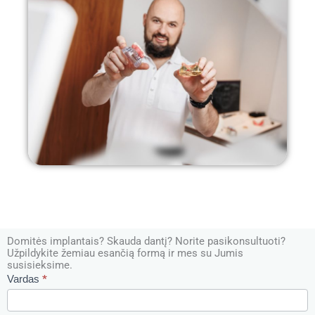
Domitės implantais? Skauda dantį? Norite pasikonsultuoti?
Užpildykite žemiau esančią formą ir mes su Jumis
susisieksime.
Parašyk
Vardas
*