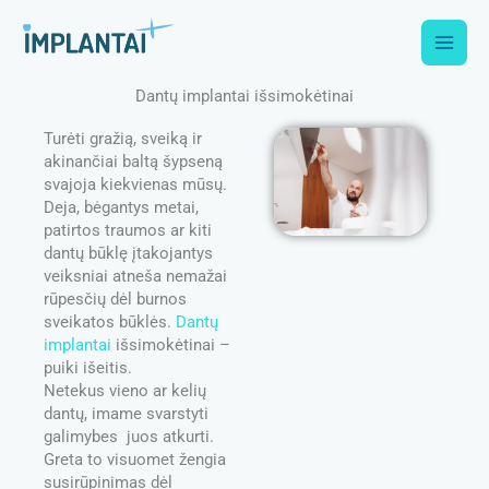
Skip
to
content
Dantų implantai išsimokėtinai
Turėti gražią, sveiką ir
akinančiai baltą šypseną
svajoja kiekvienas mūsų.
Deja, bėgantys metai,
patirtos traumos ar kiti
dantų būklę įtakojantys
veiksniai atneša nemažai
rūpesčių dėl burnos
sveikatos būklės.
Dantų
implantai
išsimokėtinai –
puiki išeitis.
Netekus vieno ar kelių
dantų, imame svarstyti
galimybes juos atkurti.
Greta to visuomet žengia
susirūpinimas dėl