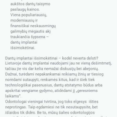
aukštos dantų taisymo
paslaugų kainos.
Viena populiariausių,
moderniausių ir
finansiškai neskausmingų
galimybių mėgautis akį
traukiančia šypsena –
dantų implantai
išsimokėtinai.
Dantų implantai išsimokėtinai – kodėl neverta delsti?
Lietuvoje dantų implantai naudojami jau ne vieną dešimtmetį,
tačiau jie vis dar kelia nemažai diskusijų bei abejonių.
Dažnai, turėdami nepakankamai reikiamų žinių ar tiesiog
norėdami sutaupyti, renkamės kitus, kad ir šiek tiek
technologiškai pasenusius, dantų atstatymo būdus arba
apskritai vengiame gydymo, atidėdami jį „geresniems
laikams“.
Odontologai vieningai tvirtina, jog toks elgesys išties
neprotingas. Taip egdamiesi ne tik nesutaupysite, bet
išlaidos tik didės. Be to, mūsų šalies odontologijos