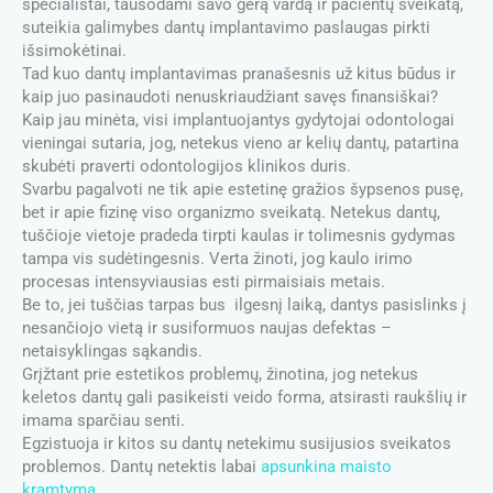
specialistai, tausodami savo gerą vardą ir pacientų sveikatą,
suteikia galimybes dantų implantavimo paslaugas pirkti
išsimokėtinai.
Tad kuo dantų implantavimas pranašesnis už kitus būdus ir
kaip juo pasinaudoti nenuskriaudžiant savęs finansiškai?
Kaip jau minėta, visi implantuojantys gydytojai odontologai
vieningai sutaria, jog, netekus vieno ar kelių dantų, patartina
skubėti praverti odontologijos klinikos duris.
Svarbu pagalvoti ne tik apie estetinę gražios šypsenos pusę,
bet ir apie fizinę viso organizmo sveikatą. Netekus dantų,
tuščioje vietoje pradeda tirpti kaulas ir tolimesnis gydymas
tampa vis sudėtingesnis. Verta žinoti, jog kaulo irimo
procesas intensyviausias esti pirmaisiais metais.
Be to, jei tuščias tarpas bus ilgesnį laiką, dantys pasislinks į
nesančiojo vietą ir susiformuos naujas defektas –
netaisyklingas sąkandis.
Grįžtant prie estetikos problemų, žinotina, jog netekus
keletos dantų gali pasikeisti veido forma, atsirasti raukšlių ir
imama sparčiau senti.
Egzistuoja ir kitos su dantų netekimu susijusios sveikatos
problemos. Dantų netektis labai
apsunkina maisto
kramtymą
.